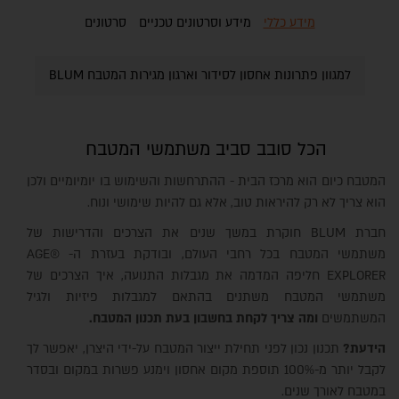
מידע כללי
מידע וסרטונים טכניים
סרטונים
למגוון פתרונות אחסון לסידור וארגון מגירות המטבח BLUM
הכל סובב סביב משתמשי המטבח
המטבח כיום הוא מרכז הבית - ההתרחשות והשימוש בו יומיומיים ולכן
הוא צריך לא רק להיראות טוב, אלא גם להיות שימושי ונוח.
חברת BLUM חוקרת במשך שנים את הצרכים והדרישות של
משתמשי המטבח בכל רחבי העולם, ובודקת בעזרת ה-
®
AGE
EXPLORER חליפה המדמה את מגבלות התנועה, איך הצרכים של
משתמשי המטבח משתנים בהתאם למגבלות פיזיות ולגיל
המשתמשים
ומה צריך לקחת בחשבון בעת תכנון המטבח.
הידעת?
תכנון נכון לפני תחילת ייצור המטבח על-ידי היצרן, יאפשר לך
לקבל יותר מ-100% תוספת מקום אחסון וימנע פשרות במקום ובסדר
במטבח לאורך שנים.