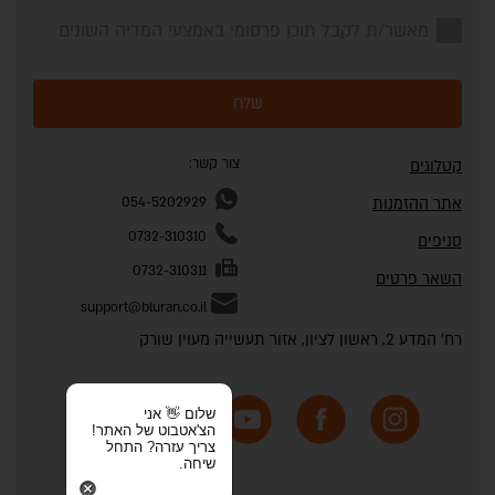
מאשר/ת לקבל תוכן פרסומי באמצעי המדיה השונים
שלח
צור קשר:
קטלוגים
אתר ההזמנות
054-5202929
0732-310310
סניפים
0732-310311
השאר פרטים
support@bluran.co.il
רח' המדע 2, ראשון לציון, אזור תעשייה מעוין שורק
שלום 👋 אני
הצ'אטבוט של האתר!
צריך עזרה? התחל
שיחה.