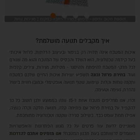
איך מקבלים תנועה מושלמת?
איכות המטבח אינה תלויה רק בגימור ובעיצוב הדלתות. פרזול איכותי
בעל קידמה טכנולוגית, הוא השלד והבסיס של המטבח והוא מה שגורם
לכל חלקי המטבח להיפתח ולהיסגר - מסילות, מגירות, צירים, קלפות
ועוד.
בחירת פרזול נכונה
תשפיע ישירות איכות החיים שלכם במטבח
ותקנה נוחות וקלות שימוש, שטף תנועה אופטימלי וכמובן חווית בישול
נהדרת, נעימה וטעימה.
זכרו, אנו מחליפים מטבח אחת ל-15 שנה בממוצע ולכן חשוב כל כך
להקפיד על בחירת פרזול עם פתיחה קלה, תנועה חלקה וקלה כנוצה,
אפילו תחת עומס כבד, בשילוב סגירה שקטה וטכנולוגיה מתוחכמת.
מעוניינים לדעת עוד פרטים על כל מגוון הפתרונות והאפשרויות
העומדים לרשותכם בעת תכנון המטבח?
אנו מזמינים אתכם להדרכות