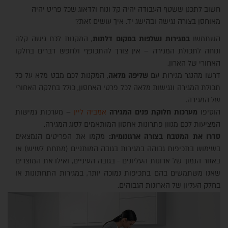
חשוב לתכנן ששטף העבודה יהיה קל ונוח ולדאוג שכל פריט יהיה
מאוחסן בצורה נגישה ובהישג יד. איך עושים זאת?
השתמשו
במגירות נשלפות במקום דלתות
, המקנות לכם גישה קלה
ונוחה לתכולת המגירה – אין צורך להתכופף ולחפש דברים בחלקו
האחורי של הארון.
דרשו מהנגר מגירות עם
שליפה מלאה
, המקנות לכם מבט מלא על כל
תכולת המגירה ונגישות מלאה לכל פרטי האחסון, כולל בחלקה האחורי
של המגירה.
הוסיפו
מערכות חלוקת פנים המגירה
א
מביה ליין
– מערכות גמישות
המציעות לכם מגוון פתרונות אחסון המותאמים לסוג המגירה.
סדרו את המטבח בצורה ארגונומית:
מקמו את הפריטים הנמצאים
בשימוש בתכיפות גבוהה במגירות בגובה המותניים (מתחת לשיש) או
באזור הנמוך של ארונות העליונים - בגובה העיניים, ואילו את המוצרים
שאנו משתמשים בהם בתכיפות נמוכה יותר, במגירות התחתונות או
בחלק העליון של הארונות הגבוהים.