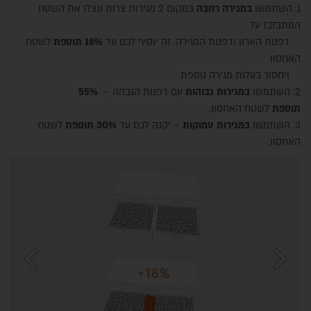
1. השתמשו
במגירה רחבה
במקום 2 מגירות צרות ונצלו את השטח
המתבזבז על
דפנות הארון ודפנות המגירה. זה יוסיף לכם עד
18% תוספת
לשטח
האחסון
ויחסוך בעלות מגירה נוספת.
2. השתמשו
במגירות גבוהות
עם דפנות הגבהה –
55%
תוספת
לשטח האחסון.
3. השתמשו
במגירות עמוקות
– יקנה לכם עד
30% תוספת
לשטח
האחסון.
chevron_left
chevron_right