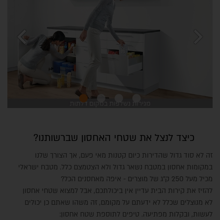
chevron_left
chevron_right
כיצד לנצל את שטחי האחסון שברשותנו?
זה לא סוד גדול שהדירות כיום קטנות מאי פעם, אך הצורך שלנו
במקומות אחסון במטבח נשאר גדול ולא הצטמצם כלל. מטבח ישראלי
מכיל מעל 250 ק"ג של מוצרים - איפה מאחסנים הכל?
להזיז את קירות הבית עדיין אין ביכולתכם, אבל למצוא שטחי אחסון
לא מנוצלים שכלל לא ידעתם על מקומם, זה משהו שאתם כן יכולים
לעשות, ובקלות מפתיעה. טיפים לתוספת שטח אחסון: