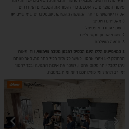
הרעיונות החדשים, ממצאי המחקר ותוצאותיו, משולבים ישירות לתוך
פיתוח המוצרים של BLUM, כדי להפוך את המטבחים המודרניים
אפילו לשימושיים יותר. המסקנה מהמחקר, שבמטבחים שימושיים יש
3 מאפיינים חיוניים:
1. שטף עבודה אופטימלי
2. שטחי אחסון מקסימליים
3. תנועה מושלמת
3 המאפיינים הללו הינם הבסיס לתכנון מטבח שימושי
, נוח ומאורגן
המחולק ל-5 אזורי אחסון, כאשר כל אזור מכיל פתרונות, באמצעותם
ניתן לקבל יותר מקום אחסון, לשפר את איכות התנועה ובכך לחסוך
זמן רב ולהקל על פעילותכם היומיומית במטבח.
chevron_left
chevron_right