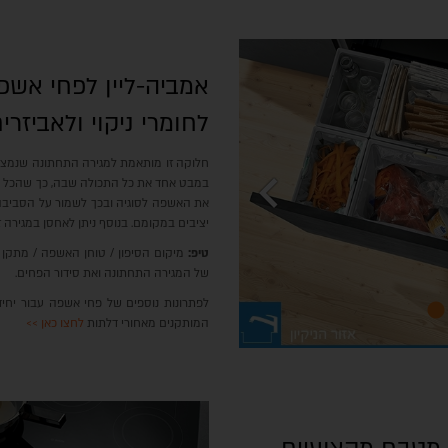
אמביה-ליין לפחי אשפ
לחומרי ניקוי ולאביזרי
חלוקה זו מותאמת למגירה התחתונה שנמצא
chevron_left
במבט אחד את כל התכולה שבה, כך שהכל נגיש
את האשפה לסוגיה ובכך לשמור על הסביבה 
יציבים במקומם. בנוסף ניתן לאחסן במגירה זו
טיפ:
מיקום הסיפון / טוחן האשפה / מתקן
של המגירה התחתונה ואת סידור הפחים.
לפתרונות נוספים של פחי אשפה עבור יחיד
המותקנים מאחורי דלתות
לחצו כאן >>