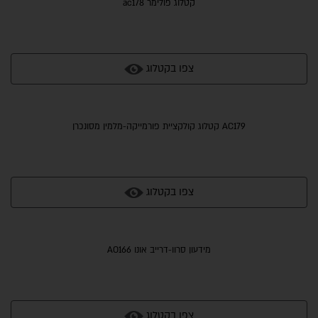
קטלוג פולימר ac178
צפו בקטלוג
AC179 קטלוג קולקציית פורמייקה-מלמין מסונכרן
צפו בקטלוג
מידעון סרוו-דרייב אונו AO166
צפו בקטלוג