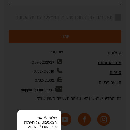
מאשר/ת לקבל תוכן פרסומי באמצעי המדיה השונים
שלח
צור קשר:
קטלוגים
אתר ההזמנות
054-5202929
0732-310310
סניפים
0732-310311
השאר פרטים
support@bluran.co.il
רח' המדע 2, ראשון לציון, אזור תעשייה מעוין שורק
שלום 👋 אני
הצ'אטבוט של האתר!
צריך עזרה? התחל