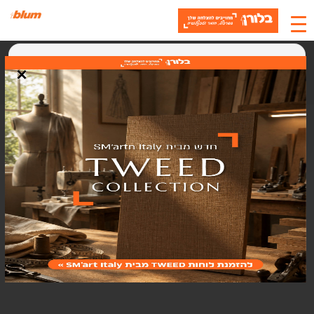
×
קטלוגים
האתר משתמש בעוגיות
אנחנו משתמשים בעוגיות (Cookies) כדי לשפר את חוויית המשתמש, לנתח
תנועה ולתמוך בתוכן ושירותים. בלחיצה על "אישור" אתם מסכימים לשימוש
בעוגיות.
אישור
סגירה
קטלוג רווגו עברית AI177
צפו בקטלוג
ספר בלום 2024-2025