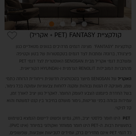
קולקציית FANTASY (PET + אקריל)
קולקציות 'FANTASY' מציגה דגמים מרהיבים בגוונים מטאליים כגון
פיצ'גולד, ברונזה ומתכות לצד דגמים בטקסטורות של בטון וקטיפה
ומשלבת דגמי אקריל מבית SENOSAN האוסטרית לצד דגמי PET
מהחברות המובילות RENOLIT הגרמנית ו-HYUNDAI הקוריאנית.
אודות
האקריל
של SENOSAN מיוצר בטכנולוגיה חדשנית וייחודית הדוחה כתמי
שמן, מעניקה לו הגנות גבוהות ומקנה ללוחות צבעוניות עמוקה בכל גימור,
בשל החדרת פיגמנט הצבע לעומק החומר. לאקריל גוון יציב לאורך זמן,
עמידות גבוהה בפני שריטות, גימור מושלם בחיבור בין קנט למשטח והוא
קל לניקוי.
PET
הינו חומר פלסטי יציב, חזק, גמיש ופשוט ליישום הנמצא בשימוש
בתעשיות רבות. ה-PET הינו חומר ממוחזר ואקולוגי במיוחד (אינו PVC).
כל דגמי PET אינם מחזירים ברק, עמידים לטביעות אצבעות, שפשופים,