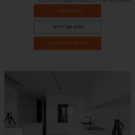
ומעניקים הן ליצרן והן למשתמש הקצה יתרונות רבים.
צפו בקולקציה >>
קטלוג אקריל פיור
התאימו ידית לדלת >>
אזור אדריכלים
chevron_left
chevron_right