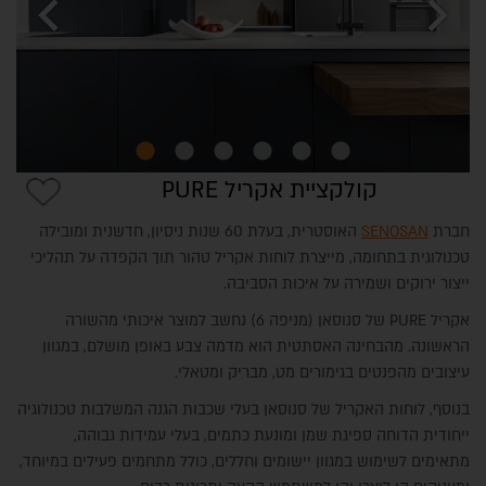
chevron_left
chevron_right
קולקציית אקריל PURE
אזור יצרנים
חברת
SENOSAN
האוסטרית, בעלת 60 שנות ניסיון, חדשנית ומובילה
טכנולוגית בתחומה, מייצרת לוחות אקריל טהור תוך הקפדה על תהליכי
ייצור ירוקים ושמירה על איכות הסביבה.
אקריל PURE של סנוסאן (מניפה 6) נחשב למוצר איכותי מהשורה
הראשונה. מהבחינה האסתטית הוא מדמה צבע באופן מושלם, במגוון
עיצובים מהפנטים בגימורים מט, מבריק ומטאלי.
בנוסף, לוחות האקריל של סנוסאן בעלי שכבות הגנה המשלבות טכנולוגיה
ייחודית הדוחה ספיגת שמן ומונעת כתמים, בעלי עמידות גבוהה,
מתאימים לשימוש במגוון יישומים וחללים, כולל מתחמים פעילים במיוחד,