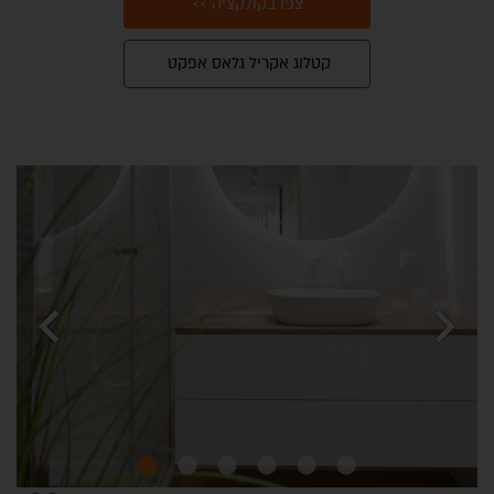
צפו בקולקציה >>
קטלוג אקריל גלאס אפקט
chevron_left
chevron_right