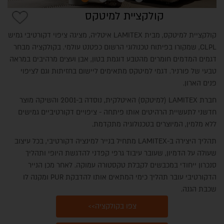
קולקציית למיטקס
קולקציית למיטקס, מבית LAMITEX איטליה, מציגה ציפוי דקורטיבי גמיש
CLPL, שמקורו בפיתוח טכנולוגי הרשום כפטנט עולמי. בקולקציה מבחר
דגמים המדמים חומרים מהטבע דוגמת בטון, אבן ועצים מרהיבים במראה
טבעי של פורניר. דגמי למיטקס מתאימים ליישום בחזיתות וגם לציפוי
פנים הארון.
חברת LAMITEX (למיטקס) האיטלקית, נוסדה ב-2001 והשיקה מוצר
חדשני לתעשיית הרהיטים אותו פיתחה - ציפויים דקורטיביים גמישים
ללא מלמין, המיוצרים בטכנולוגיה מתקדמת.
תהליך היצירה ב-LAMITEX מתחיל בנייר למינציה דקורטיבי, בכל עיצוב
שעולה על הדמיון, שעובר עיבוד גרפי קפדני להדגשת היופי ותהליך
סנכרון ייחודי במכבשים לקבלת טקסטורה עמוקה. לאחר מכן הנייר
הדקורטיבי עובר תהליך כימי המתאים אותו להדבקת PUR ומקנה לו
שכבת הגנה.
צפו בקולקציה>>