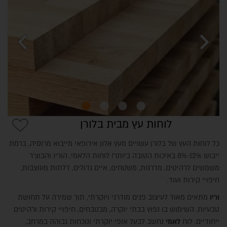
chevron_left
chevron_right
לוחות עץ מבית בלורן
כל לוחות העץ של בלורן עשויים מעץ אלון אירופאי מייבוא מרוסיה, ברמת
ייבוש 12%-8% באיכות הטובה ביותר! לוחות הלאמי, הוריו והבוצ'ר
משמשים לרהיטים, מדרגות, משטחים, איים גדולים, דלתות מעוצבות,
חיפויי קירות ועוד.
וריו
מתאים מאוד לעיצוב פנים מודרני ויוקרתי, תוך שמירה על תחושת
טבעיות. השימוש בו נפוץ בבתי יוקרה, מבטבחים, חיפויי קירות ורהיטים
ייחודיים. לוח
לאמי
נחשב לבעל אופי יוקרתי ונוכחות גבוהה במרחב,