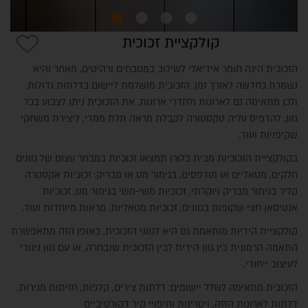
קולקציית זכוכית
הזכוכית הינה חומר אידיאלי לשילוב במטבחים ורהיטים, מאחר והיא
נשמרת כחדשה לאורך זמן. הזכוכית מושלמת ליישום בדלתות גדולות
ולכן מתאימה גם לארונות ולחדרי ארונות. את הזכוכית ניתן לצבוע בכל
גוון, להדפיס עליה טקסטורה לקבלת מראה תלת ממדי, ליצירת משחקי
שקיפויות ועוד.
בקולקציית הזכוכיות מבית בלורן תמצאו זכוכיות במבחר עצום של גוונים
חלקים, מטאליים או מודפסים, בגימור מט או מבריק: זכוכיות אקסטרה
קליר בגימור מבריק ויוקרתי, זכוכיות משי-משי בגימור מט, זכוכיות
אנטיסאן חצי שקופות בגוונים, זכוכיות מטאליות, מראות מיוחדות ועוד.
קולקציית הידיות מותאמת גם היא לגווני הזכוכית, באופן הזה מתאפשרת
התאמה הרמונית בין גוון הידית לבין הזכוכית שנבחרה, או עם גוון ניגודי
לעיצוב ייחודי.
הזכוכית מתאימה לשלל יישומים: דלתות צירים, קלפות, חזיתות מגירות,
דלתות לארונות הזזה, ויטרינות וחיפויי קיר דקורטיביים