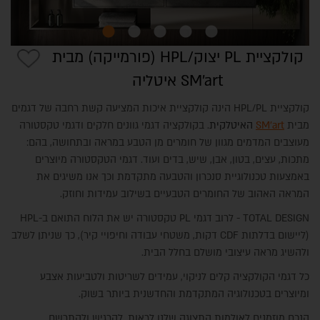
קולקציית PL יצוק/HPL (פורמייקה) מבית
SM'art איטליה
קולקציית HPL/PL הינה קולקציית איכות המציעה קשת רחבה של דגמים
מבית
SM'art
האיטלקית
. בקולקציה דגמי גוונים חלקים ודגמי טקסטורה
מעוצבים המדמים מגוון של חומרים מן הטבע במראה ובתחושה, בהם:
מתכות, עצים, בטון, אבן, שיש, בדים ועוד. דגמי הטקסטורה מיוצרים
באמצעות טכנולוגיית סנכרון והטבעה מתקדמת וכך אנו משיגים את
REVEGO | מערכת כיס
המראה האהוב של החומרים הטבעיים בשילוב עמידות וחוזק.
TOTAL DESIGN - לרוב דגמי PL טקסטורה יש את הלוח התואם ב-HPL
(ליישום בדלתות CDF דקות, משטחי עבודה וחיפויי קיר), כך שניתן לשלב
ולהשיג מראה עיצובי מושלם בחלל הבית.
כל דגמי הקולקציה קלים לניקוי, עמידים לשריטות ולטביעות אצבע
ומיוצרים בטכנולוגיה המתקדמת והחדשנית ביותר בשוק.
הנכם מוזמנים לאולמות התצוגה שלנו לראות, להרגיש ולהתרשם