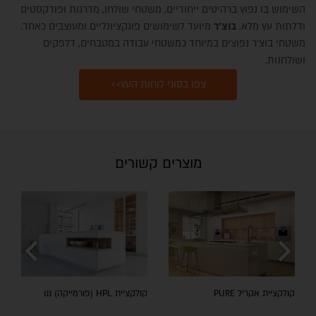
השימוש בו נפוץ ברהיטים ייחודיים, משטחי שולחן, מדרגות ופודקסטים
ודלתות עץ מלא.
בוצ'ר
מיועד לשימושים פונקציונליים ומעוצבים כאחד.
משטחי בוצ'ר נפוצים במיוחד כמשטחי עבודה במטבחים, דלפקים
ושולחנות.
צפו בסוגי לוחות העץ>>
מוצרים קשורים
chevron_left
chevron_right
קולקציית אקריל PURE
קולקציית HPL (פורמייקה) ננו