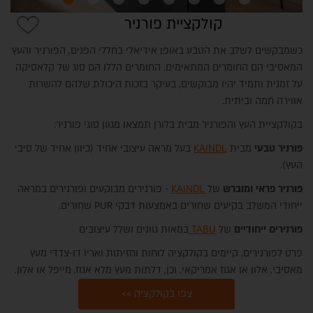
קולקציית פורניר
כשמבקשים לשלב את הטבע באופן אידיאלי בחללי הפנים, הפורניר והעץ
המאסיבי הם החומרים המתאימים. החומרים הללו הם סוג של קלאסיקה
על זמנית ותמיד יהיו מבוקשים, בעיקר בזכות היכולת שלהם להשרות
אווירה חמה וביתית.
בקולקציית העץ והפורניר מבית בלורן תמצאו מגוון סוגי פורניר:
פורניר טבעי
מבית
KAINDL
בעל מראה עיצובי אחיד (כיוון אחיד של סיבי
העץ).
פורניר פראי ומוברש
של
KAINDL
- פורנירים מבוקעים ופורנירים במראה
ייחודי המשלב בקיעים שחורים באמצעות דבקי PUR שחורים.
פורנירים ייחודיים
של
TABU
במאות גוונים ושלל עיצובים
פרט לפורנירים, קיימים בקולקציה לוחות וחזיתות ואריו דו-צדדי מעץ
מאסיבי, אלון או אגוז אמריקאי. וכן, דלתות מעץ מלא אגוז, מייפל או אלון.
צפו בקולקציה >>