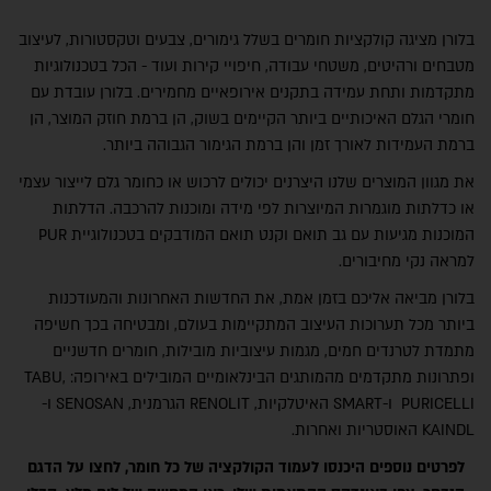
חיפוש
בלורן מציגה קולקציות חומרים בשלל גימורים, צבעים וטקסטורות, לעיצוב
מטבחים ורהיטים, משטחי עבודה, חיפויי קירות ועוד - הכל בטכנולוגיות
מתקדמות ותחת עמידה בתקנים אירופאיים מחמירים. בלורן עובדת עם
חומרי הגלם האיכותיים ביותר הקיימים בשוק, הן ברמת חוזק המוצר, הן
ברמת העמידות לאורך זמן והן ברמת הגימור הגבוהה ביותר.
את מגוון המוצרים שלנו היצרנים יכולים לרכוש או כחומר גלם לייצור עצמי
או כדלתות מוגמרות המיוצרות לפי מידה ומוכנות להרכבה. הדלתות
המוכנות מגיעות עם גב תואם וקנט תואם המודבקים בטכנולוגיית PUR
למראה נקי מחיבורים.
בלורן מביאה אליכם בזמן אמת, את החדשות האחרונות והמעודכנות
ביותר מכל תערוכות העיצוב המתקיימות בעולם, ומבטיחה בכך חשיפה
מוצרים
מתמדת לטרנדים חמים, מגמות עיצוביות מובילות, חומרים חדשניים
ופתרונות מתקדמים מהמותגים הבינלאומיים המובילים באירופה: TABU,
PURICELLI ו-SMART האיטלקיות, RENOLIT הגרמנית, SENOSAN ו-
KAINDL האוסטריות ואחרות.
לפרטים נוספים היכנסו לעמוד הקולקציה של כל חומר, לחצו על הדגם