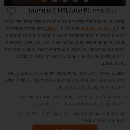
קולקציית PL יצוק/HPL (פורמייקה)
קולקציית HPL/PL הינה קולקציית איכות המציעה קשת רחבה של דגמים
מבית
SM'art
ו-
PURICELLI
ה
איטלקיות ו-
KAINDL
האוסטרית. בקולקציה
דגמי גוונים חלקים ודגמי טקסטורה מעוצבים המדמים מגוון של חומרים מן
הטבע במראה ובתחושה, בהם: מתכות, עצים, בטון, אבן, שיש, בדים ועוד.
דגמי הטקסטורה מיוצרים באמצעות טכנולוגיית סנכרון והטבעה מתקדמת
וכך אנו משיגים את המראה האהוב של החומרים הטבעיים בשילוב
עמידות וחוזק.
TOTAL DESIGN - לרוב דגמי PL טקסטורה יש את הלוח התואם ב-HPL
(ליישום בדלתות CDF דקות, משטחי עבודה וחיפויי קיר), כך שניתן לשלב
ולהשיג מראה עיצובי מושלם בחלל הבית.
כל דגמי הקולקציה קלים לניקוי, עמידים לשריטות ולטביעות אצבע
ומיוצרים בטכנולוגיה המתקדמת והחדשנית ביותר בשוק.
הנכם מוזמנים לאולמות התצוגה שלנו לראות, להרגיש ולהתרשם
מדגומאות דגמי החומרים.