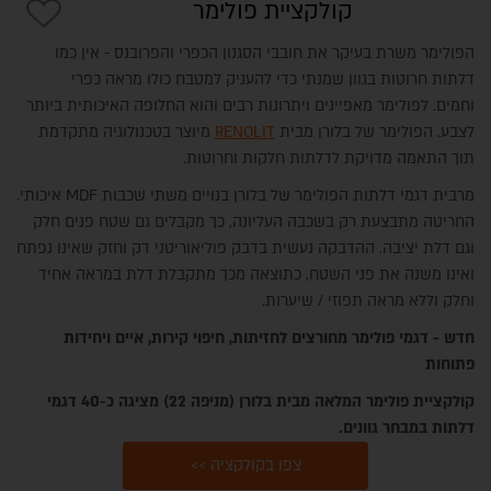
קולקציית פולימר
הפולימר משרת בעיקר את חובבי הסגנון הכפרי והפרובנס - אין כמו
דלתות חרוטות בגוון שמנתי כדי להעניק למטבח כולו מראה כפרי
וחמים. לפולימר מאפיינים ויתרונות רבים והוא החלופה האיכותית ביותר
לצבע. הפולימר של בלורן
מבית
RENOLIT
מיוצר בטכנולוגיה מתקדמת
תוך התאמה מדויקת לדלתות חלקות וחרוטות.
מרבית דגמי דלתות הפולימר של בלורן בנויים משתי שכבות MDF איכותי.
החריטה מתבצעת רק בשכבה העליונה, כך מקבלים גם שטח פנים חלק
וגם דלת יציבה. ההדבקה נעשית בדבק פוליאוריטני דק וחזק שאינו נפתח
ואינו משנה את פני השטח, כתוצאה מכך מתקבלת דלת במראה אחיד
וחלק וללא מראה תפוזי / שיערות.
חדש - דגמי פולימר מחורצים לחזיתות, חיפוי קירות, איים ויחידות
פתוחות
קולקציית פולימר המלאה מבית בלורן (מניפה 22) מציגה כ-40 דגמי
דלתות במבחר גוונים.
צפו בקולקציה >>