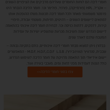
חומרי ליבה הם לוחות החומרים שעליהם מדביקים את הציפויים השונים
– אקריל, HPL (פורמייקה), פורניר, פולימר וכו'. חומר הליבה הנבחר הינו
פרמטר משמעותי מאחר ולכל חומר ליבה תכונות משלו ההופכות אותו
למתאים ליישומים השונים – רהיטים, חזיתות, משטחי עבודה, חיפויי
קירות, דלפקים, דלתות כניסה וכו'. לבחירת חומר ליבה איכותי בהתאמה
ליישום הנדרש ישנה חשיבות מכרעת שתשפיע ישירות על עמידות
המטבח שלכם לאורך שנים.
בבלורן ניתן למצוא מבחר חומרי ליבה איכותיים, כולם בתקינה גבוהה –
שבבית, סנדוויץ' (טווין/בירץ'), M.D.F, H.D.F,,C.D.F L.S.B - המאפשרים
יישום אידיאלי תוך התאמה מדויקת של חומר הליבה לשימוש הנדרש,
כולל הגנות לעמידות מפני לחות ומים, מעכבי בעירה ועוד.
צפו בסוגי חומרי הליבה>>