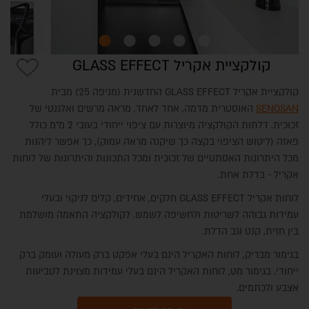
קולקציית אקריל GLASS EFFECT
קולקציית אקריל GLASS EFFECT החדשנית (מניפה 25) מבית
SENOSAN
האוסטרית מדמה, אחד לאחד, מראה מרשים ואלגנטי של
השראות מבתי לקוחות
זכוכית. דלתות הקולקציה מיוצרות עם ציפוי ייחודי בעובי 2 מ"מ כולל
פאזה (ליטוש הציפוי בקצה כך שיקנה מראה עמוק), כך אפשר ליהנות
מכל היתרונות האסתטיים של זכוכית ומכל התכונות והיתרונות של לוחות
אקריל - בדלת אחת.
לוחות אקריל GLASS EFFECT חלקים, אחידים, קלים לניקוי ובעלי
עמידות גבוהה לשריטות ולחשיפה לשמש. לקולקציה התאמה מושלמת
בין חזית, קנט וגב הדלת.
בגימור מבריק, לוחות האקריל הינם בעלי אפקט ברק מעולה ועומק ברק
ייחודי. בגימור מט, לוחות האקריל הינם בעלי עמידות מצוינת לטביעות
אצבע ולכתמים.