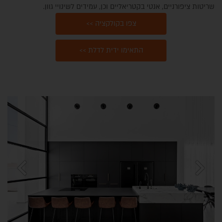
שריטות ציפורניים, אנטי בקטריאליים וכן, עמידים לשינויי גוון.
צפו בקולקציה >>
התאימו ידית לדלת >>
צור קשר
chevron_left
chevron_right