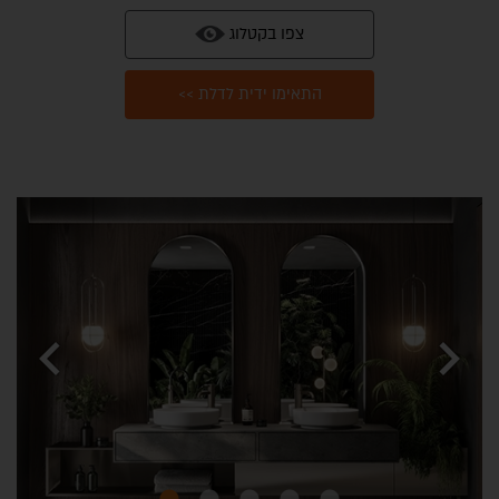
צפו בקטלוג
התאימו ידית לדלת >>
chevron_left
chevron_right