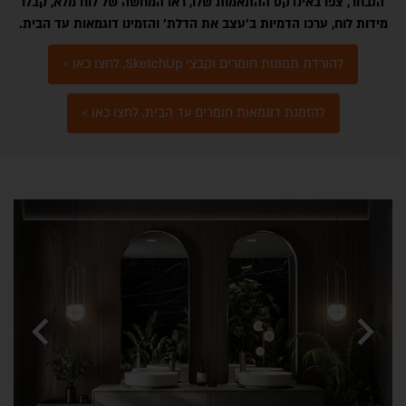
הנבחר, צפו באינדקס ההתאמות שלו, ראו המחשה של לוח מלא, קבלו
מידות לוח, ערכו הדמיות ב'עצב את הדלת' והזמינו דוגמאות עד הבית.
להורדת תמונות חומרים וקבצי SketchUp, לחצו כאן >
להזמנת דוגמאות חומרים עד הבית, לחצו כאן >
קלפות BLUM - AVENTOS TOP
chevron_left
chevron_right