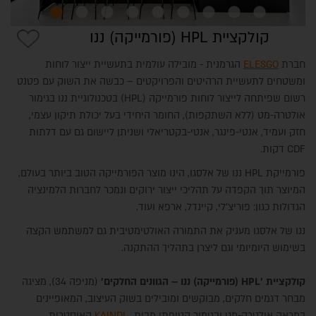
קולקציית HPL (פורמייקה) ננו
חברת
ELESGO
הגרמנית - מובילה עולמית בתעשיית ייצור לוחות
ומשטחים לתעשיית הרהיטים והפרויקטים – כבשה את השוק עם פטנט
רשום שפיתחה לייצור לוחות פורמייקה (HPL) בטכנולוגיית ננו בגימור
אולטרה-מט (ללא השתקפות), החומר היחידי בעל יכולת תיקון עצמי,
חזק ועמיד, אנטי-פינגר, אנטי-בקטריאלי ושניתן ליישום גם עם דלתות
CDF דקות.
אתר הזמנות
פורמייקת HPL ננו של אלסגו, הינו מוצר הפורמייקה הטוב ביותר בעולם,
המיוצר תוך הקפדה על תהליכי ייצור ירוקים ונמכר לחברות הלמינציה
הגדולות כגון: פוריצ'לי, קיינדל, ארפא ועוד.
ננו של אלסגו מעניק את התמורה האולטימטיבית גם למשתמש הקצה
בשימוש היומיומי וגם ליצרן בתהליך ההתקנה.
קולקציית 'HPL (פורמייקה)
ננו – הגוונים החלקים'
(מניפה 34), מציגה
מבחר דגמים חלקים, מבוקשים ומובילים בשוק העיצוב, המאופיינים
במראה אולטרה-מט ובגימור קטיפתי מבית
KAINDL
האוסטרית,