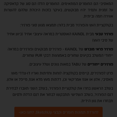
המאסיבי הם החומרים המתאימים. החומרים הללו הם סוג של קלאסיקה
על זמנית ותמיד יהיו מבוקשים, בעיקר בזכות היכולת שלהם להשרות
אווירה חמה וביתית.
בקולקציית העץ והפורניר מבית בלורן תמצאו מגוון סוגי פורניר:
פורניר טבעי
מבית KAINDL האוסטרית במראה עיצובי אחיד (כיוון אחיד
של סיבי העץ)
פורניר פראי מוברש
של KAINDL - פורנירים מבוקעים ופורנירים במראה
ייחודי המשלב בקיעים שחורים באמצעות דבקי PUR שחורים.
פורנירים ייחודיים
של
TABU
במאות גוונים ושלל עיצובים.
פרט לפורנירים, קיימים בקולקציה לוחות וחזיתות ואריו דו-צדדי מעץ
מאסיבי, אלון או אגוז אמריקאי וכן, דלתות מעץ מלא אגוז, מייפל או אלון.
בשלב הראשון בחרו את קולקציית הפורניר, בשלב השני תעברו לבחירת
דגם הפורניר, בשלב השלישי תתבקשו לבחור את דגם הדלת ולסיום
תבחרו את גוון הידית.
להורדת תמונות חומרים וקבצי SketchUp, לחצו כאן>