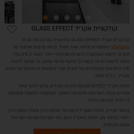
קולקציית אקריל GLASS EFFECT
קולקציית אקריל GLASS EFFECT החדשנית (מניפה 25) מבית
SENOSAN
האוסטרית מדמה, אחד לאחד, מראה מרשים ואלגנטי של
השראות מבתי לקוחות
זכוכית. דלתות הקולקציה מיוצרות עם ציפוי ייחודי בעובי 2 מ"מ כולל
פאזה (ליטוש הציפוי בקצה כך שיקנה מראה עמוק), כך אפשר ליהנות
מכל היתרונות האסתטיים של זכוכית ומכל התכונות והיתרונות של לוחות
אקריל - בדלת אחת.
לוחות אקריל GLASS EFFECT חלקים, אחידים, קלים לניקוי ובעלי
עמידות גבוהה לשריטות ולחשיפה לשמש. לקולקציה התאמה מושלמת
בין חזית, קנט וגב הדלת.
בגימור מבריק, לוחות האקריל הינם בעלי אפקט ברק מעולה ועומק ברק
ייחודי. בגימור מט, לוחות האקריל הינם בעלי עמידות מצוינת לטביעות
אצבע ולכתמים.