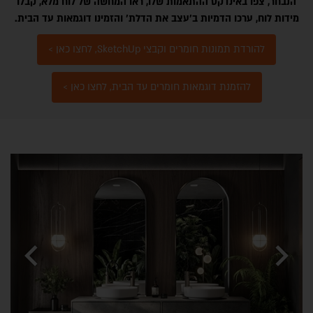
הנבחר, צפו באינדקס ההתאמות שלו, ראו המחשה של לוח מלא, קבלו
מידות לוח, ערכו הדמיות ב'עצב את הדלת' והזמינו דוגמאות עד הבית.
להורדת תמונות חומרים וקבצי SketchUp, לחצו כאן >
להזמנת דוגמאות חומרים עד הבית, לחצו כאן >
קלפות BLUM - AVENTOS TOP
chevron_left
chevron_right