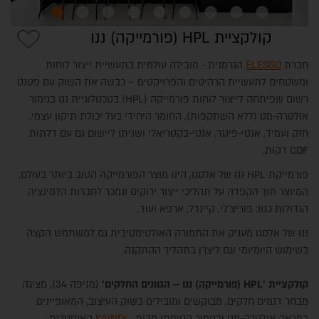
קולקציית HPL (פורמייקה) ננו
חברת
ELESGO
הגרמנית - מובילה עולמית בתעשיית ייצור לוחות
ומשטחים לתעשיית הרהיטים והפרויקטים – כבשה את השוק עם פטנט
רשום שפיתחה לייצור לוחות פורמייקה (HPL) בטכנולוגיית ננו בגימור
אולטרה-מט (ללא השתקפות), החומר היחידי בעל יכולת תיקון עצמי,
חזק ועמיד, אנטי-פינגר, אנטי-בקטריאלי ושניתן ליישום גם עם דלתות
CDF דקות.
אתר הזמנות
פורמייקת HPL ננו של אלסגו, הינו מוצר הפורמייקה הטוב ביותר בעולם,
המיוצר תוך הקפדה על תהליכי ייצור ירוקים ונמכר לחברות הלמינציה
הגדולות כגון: פוריצ'לי, קיינדל, ארפא ועוד.
ננו של אלסגו מעניק את התמורה האולטימטיבית גם למשתמש הקצה
בשימוש היומיומי וגם ליצרן בתהליך ההתקנה.
קולקציית 'HPL (פורמייקה)
ננו – הגוונים החלקים'
(מניפה 34), מציגה
מבחר דגמים חלקים, מבוקשים ומובילים בשוק העיצוב, המאופיינים
במראה אולטרה-מט ובגימור קטיפתי מבית
KAINDL
האוסטרית,