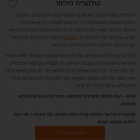
קולקציית פולימר
הפולימר משרת בעיקר את חובבי הסגנון הכפרי והפרובנס - אין כמו
דלתות חרוטות בגוון שמנתי כדי להעניק למטבח כולו מראה כפרי
וחמים. לפולימר מאפיינים ויתרונות רבים והוא החלופה האיכותית ביותר
לצבע. הפולימר של בלורן
מבית
RENOLIT
מיוצר בטכנולוגיה מתקדמת
תוך התאמה מדויקת לדלתות חלקות וחרוטות.
מרבית דגמי דלתות הפולימר של בלורן בנויים משתי שכבות MDF איכותי.
החריטה מתבצעת רק בשכבה העליונה, כך מקבלים גם שטח פנים חלק
וגם דלת יציבה. ההדבקה נעשית בדבק פוליאוריטני דק וחזק שאינו נפתח
ואינו משנה את פני השטח, כתוצאה מכך מתקבלת דלת במראה אחיד
וחלק וללא מראה תפוזי / שיערות.
חדש - דגמי פולימר מחורצים לחזיתות, חיפוי קירות, איים ויחידות
פתוחות
קולקציית פולימר המלאה מבית בלורן (מניפה 22) מציגה כ-40 דגמי
דלתות במבחר גוונים.
צפו בקולקציה >>