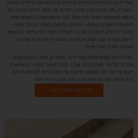
חומרי ליבה הם לוחות החומרים שעליהם מדביקים את הציפויים השונים
– אקריל, HPL (פורמייקה), פורניר, פולימר וכו'. חומר הליבה הנבחר הינו
פרמטר משמעותי מאחר ולכל חומר ליבה תכונות משלו ההופכות אותו
למתאים ליישומים השונים – רהיטים, חזיתות, משטחי עבודה, חיפויי
קירות, דלפקים, דלתות כניסה וכו'. לבחירת חומר ליבה איכותי בהתאמה
ליישום הנדרש ישנה חשיבות מכרעת שתשפיע ישירות על עמידות
המטבח שלכם לאורך שנים.
בבלורן ניתן למצוא מבחר חומרי ליבה איכותיים, כולם בתקינה גבוהה –
שבבית, סנדוויץ' (טווין/בירץ'), M.D.F, H.D.F,,C.D.F L.S.B - המאפשרים
יישום אידיאלי תוך התאמה מדויקת של חומר הליבה לשימוש הנדרש,
כולל הגנות לעמידות מפני לחות ומים, מעכבי בעירה ועוד.
צפו בסוגי חומרי הליבה>>