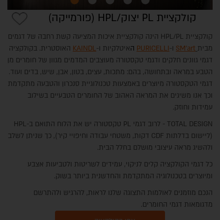
קולקציית PL יצוק/HPL (פורמייקה)
קולקציית HPL/PL הינה קולקציית איכות המציעה קשת רחבה של דגמים
מבית
SM'art
ו-
PURICELLI
ה
איטלקיות ו-
KAINDL
האוסטרית. בקולקציה
דגמי גוונים חלקים ודגמי טקסטורה מעוצבים המדמים מגוון של חומרים מן
הטבע במראה ובתחושה, בהם: מתכות, עצים, בטון, אבן, שיש, בדים ועוד.
דגמי הטקסטורה מיוצרים באמצעות טכנולוגיית סנכרון והטבעה מתקדמת
וכך אנו משיגים את המראה האהוב של החומרים הטבעיים בשילוב
עמידות וחוזק.
TOTAL DESIGN - לרוב דגמי PL טקסטורה יש את הלוח התואם ב-HPL
(ליישום בדלתות CDF דקות, משטחי עבודה וחיפויי קיר), כך שניתן לשלב
ולהשיג מראה עיצובי מושלם בחלל הבית.
כל דגמי הקולקציה קלים לניקוי, עמידים לשריטות ולטביעות אצבע
ומיוצרים בטכנולוגיה המתקדמת והחדשנית ביותר בשוק.
הנכם מוזמנים לאולמות התצוגה שלנו לראות, להרגיש ולהתרשם
מדגומאות דגמי החומרים.