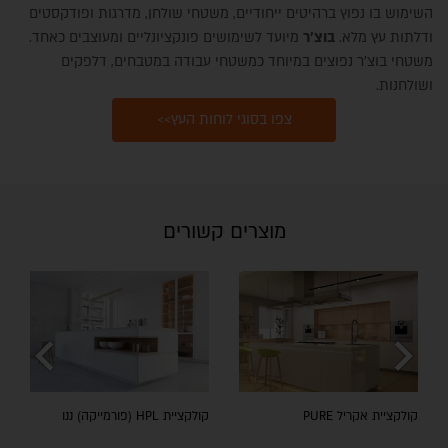
השימוש בו נפוץ ברהיטים ייחודיים, משטחי שולחן, מדרגות ופודקסטים
ודלתות עץ מלא.
בוצ'ר
מיועד לשימושים פונקציונליים ומעוצבים כאחד.
משטחי בוצ'ר נפוצים במיוחד כמשטחי עבודה במטבחים, דלפקים
ושולחנות.
צפו בסוגי לוחות העץ>>
מוצרים קשורים
chevron_left
chevron_right
קולקציית אקריל PURE
קולקציית HPL (פורמייקה) ננו