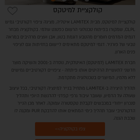
קולקציית למיטקס
קולקציית למיטקס, מבית LAMITEX איטליה, מציגה ציפוי דקורטיבי גמיש
CLPL, שמקורו בפיתוח טכנולוגי הרשום כפטנט עולמי. בקולקציה מבחר
דגמים המדמים חומרים מהטבע דוגמת בטון, אבן ועצים מרהיבים במראה
טבעי של פורניר. דגמי למיטקס מתאימים ליישום בחזיתות וגם לציפוי
פנים הארון.
חברת LAMITEX (למיטקס) האיטלקית, נוסדה ב-2001 והשיקה מוצר
חדשני לתעשיית הרהיטים אותו פיתחה - ציפויים דקורטיביים גמישים
ללא מלמין, המיוצרים בטכנולוגיה מתקדמת.
תהליך היצירה ב-LAMITEX מתחיל בנייר למינציה דקורטיבי, בכל עיצוב
שעולה על הדמיון, שעובר עיבוד גרפי קפדני להדגשת היופי ותהליך
סנכרון ייחודי במכבשים לקבלת טקסטורה עמוקה. לאחר מכן הנייר
הדקורטיבי עובר תהליך כימי המתאים אותו להדבקת PUR ומקנה לו
שכבת הגנה.
צפו בקולקציה>>