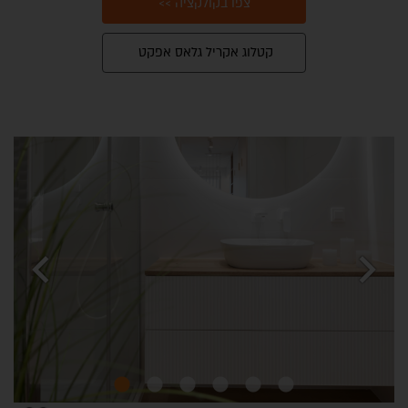
צפו בקולקציה >>
קטלוג אקריל גלאס אפקט
chevron_left
chevron_right