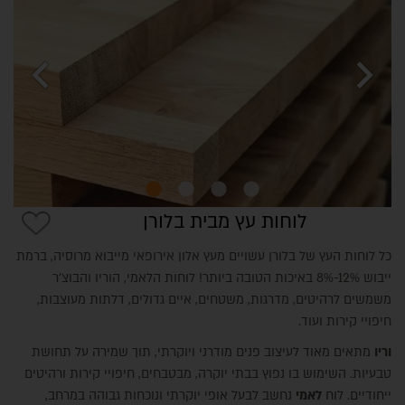
chevron_left
chevron_right
לוחות עץ מבית בלורן
כל לוחות העץ של בלורן עשויים מעץ אלון אירופאי מייבוא מרוסיה, ברמת
ייבוש 12%-8% באיכות הטובה ביותר! לוחות הלאמי, הוריו והבוצ'ר
משמשים לרהיטים, מדרגות, משטחים, איים גדולים, דלתות מעוצבות,
חיפויי קירות ועוד.
וריו
מתאים מאוד לעיצוב פנים מודרני ויוקרתי, תוך שמירה על תחושת
טבעיות. השימוש בו נפוץ בבתי יוקרה, מבטבחים, חיפויי קירות ורהיטים
ייחודיים. לוח
לאמי
נחשב לבעל אופי יוקרתי ונוכחות גבוהה במרחב,