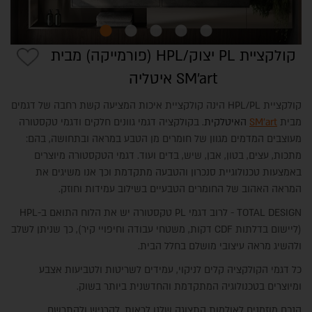
קולקציית PL יצוק/HPL (פורמייקה) מבית
SM'art איטליה
קולקציית HPL/PL הינה קולקציית איכות המציעה קשת רחבה של דגמים
מבית
SM'art
האיטלקית
. בקולקציה דגמי גוונים חלקים ודגמי טקסטורה
מעוצבים המדמים מגוון של חומרים מן הטבע במראה ובתחושה, בהם:
מתכות, עצים, בטון, אבן, שיש, בדים ועוד. דגמי הטקסטורה מיוצרים
באמצעות טכנולוגיית סנכרון והטבעה מתקדמת וכך אנו משיגים את
REVEGO | מערכת כיס
המראה האהוב של החומרים הטבעיים בשילוב עמידות וחוזק.
TOTAL DESIGN - לרוב דגמי PL טקסטורה יש את הלוח התואם ב-HPL
(ליישום בדלתות CDF דקות, משטחי עבודה וחיפויי קיר), כך שניתן לשלב
ולהשיג מראה עיצובי מושלם בחלל הבית.
כל דגמי הקולקציה קלים לניקוי, עמידים לשריטות ולטביעות אצבע
ומיוצרים בטכנולוגיה המתקדמת והחדשנית ביותר בשוק.
הנכם מוזמנים לאולמות התצוגה שלנו לראות, להרגיש ולהתרשם