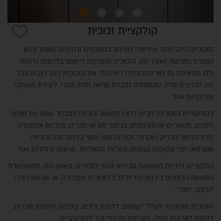
קולקציית זכוכית
הזכוכית הינה חומר אידיאלי לשילוב במטבחים ורהיטים, מאחר והיא
נשמרת כחדשה לאורך זמן. הזכוכית מושלמת ליישום בדלתות גדולות
ולכן מתאימה גם לארונות ולחדרי ארונות. את הזכוכית ניתן לצבוע בכל
גוון, להדפיס עליה טקסטורה לקבלת מראה תלת ממדי, ליצירת משחקי
שקיפויות ועוד.
בקולקציית הזכוכיות מבית בלורן תמצאו זכוכיות במבחר עצום של גוונים
חלקים, מטאליים או מודפסים, בגימור מט או מבריק: זכוכיות אקסטרה
קליר בגימור מבריק ויוקרתי, זכוכיות משי-משי בגימור מט, זכוכיות
אנטיסאן חצי שקופות בגוונים, זכוכיות מטאליות, מראות מיוחדות ועוד.
קולקציית הידיות מותאמת גם היא לגווני הזכוכית, באופן הזה מתאפשרת
התאמה הרמונית בין גוון הידית לבין הזכוכית שנבחרה, או עם גוון ניגודי
לעיצוב ייחודי.
הזכוכית מתאימה לשלל יישומים: דלתות צירים, קלפות, חזיתות מגירות,
דלתות לארונות הזזה, ויטרינות וחיפויי קיר דקורטיביים