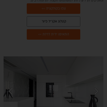
ומעניקים הן ליצרן והן למשתמש הקצה יתרונות רבים.
צפו בקולקציה >>
קטלוג אקריל פיור
התאימו ידית לדלת >>
אזור אדריכלים
chevron_left
chevron_right