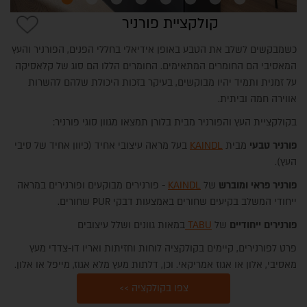
קולקציית פורניר
כשמבקשים לשלב את הטבע באופן אידיאלי בחללי הפנים, הפורניר והעץ
המאסיבי הם החומרים המתאימים. החומרים הללו הם סוג של קלאסיקה
על זמנית ותמיד יהיו מבוקשים, בעיקר בזכות היכולת שלהם להשרות
אווירה חמה וביתית.
בקולקציית העץ והפורניר מבית בלורן תמצאו מגוון סוגי פורניר:
פורניר טבעי
מבית
KAINDL
בעל מראה עיצובי אחיד (כיוון אחיד של סיבי
העץ).
פורניר פראי ומוברש
של
KAINDL
- פורנירים מבוקעים ופורנירים במראה
ייחודי המשלב בקיעים שחורים באמצעות דבקי PUR שחורים.
פורנירים ייחודיים
של
TABU
במאות גוונים ושלל עיצובים
פרט לפורנירים, קיימים בקולקציה לוחות וחזיתות ואריו דו-צדדי מעץ
מאסיבי, אלון או אגוז אמריקאי. וכן, דלתות מעץ מלא אגוז, מייפל או אלון.
צפו בקולקציה >>