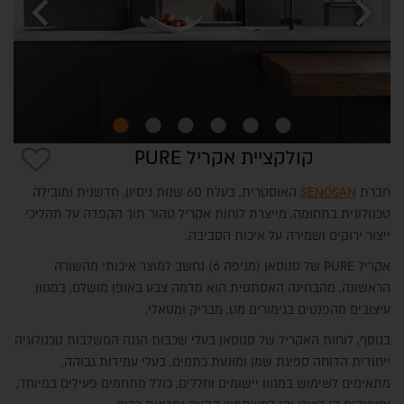
chevron_left
chevron_right
קולקציית אקריל PURE
אזור יצרנים
חברת
SENOSAN
האוסטרית, בעלת 60 שנות ניסיון, חדשנית ומובילה
טכנולוגית בתחומה, מייצרת לוחות אקריל טהור תוך הקפדה על תהליכי
ייצור ירוקים ושמירה על איכות הסביבה.
אקריל PURE של סנוסאן (מניפה 6) נחשב למוצר איכותי מהשורה
הראשונה. מהבחינה האסתטית הוא מדמה צבע באופן מושלם, במגוון
עיצובים מהפנטים בגימורים מט, מבריק ומטאלי.
בנוסף, לוחות האקריל של סנוסאן בעלי שכבות הגנה המשלבות טכנולוגיה
ייחודית הדוחה ספיגת שמן ומונעת כתמים, בעלי עמידות גבוהה,
מתאימים לשימוש במגוון יישומים וחללים, כולל מתחמים פעילים במיוחד,