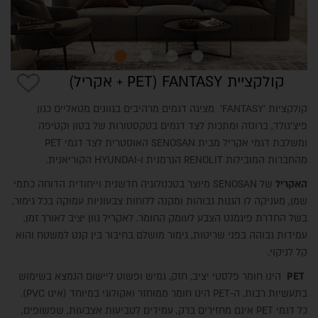
קולקציית FANTASY (PET + אקריל)
קולקציות 'FANTASY' מציגה דגמים מרהיבים בגוונים מטאליים כגון
פיצ'גולד, ברונזה ומתכות לצד דגמים בטקסטורות של בטון וקטיפה
ומשלבת דגמי אקריל מבית SENOSAN האוסטרית לצד דגמי PET
מהחברות המובילות RENOLIT הגרמנית ו-HYUNDAI הקוריאנית.
אודות
האקריל
של SENOSAN מיוצר בטכנולוגיה חדשנית וייחודית הדוחה כתמי
שמן, מעניקה לו הגנות גבוהות ומקנה ללוחות צבעוניות עמוקה בכל גימור,
בשל החדרת פיגמנט הצבע לעומק החומר. לאקריל גוון יציב לאורך זמן,
עמידות גבוהה בפני שריטות, גימור מושלם בחיבור בין קנט למשטח והוא
קל לניקוי.
PET
הינו חומר פלסטי יציב, חזק, גמיש ופשוט ליישום הנמצא בשימוש
בתעשיות רבות. ה-PET הינו חומר ממוחזר ואקולוגי במיוחד (אינו PVC).
כל דגמי PET אינם מחזירים ברק, עמידים לטביעות אצבעות, שפשופים,