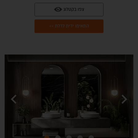
צפו בקטלוג
התאימו ידית לדלת >>
chevron_left
chevron_right