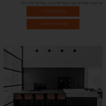
שריטות ציפורניים, אנטי בקטריאליים וכן, עמידים לשינויי גוון.
צפו בקולקציה >>
התאימו ידית לדלת >>
צור קשר
chevron_left
chevron_right