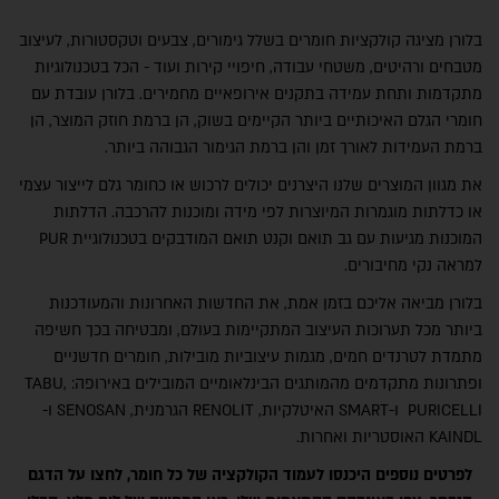
חיפוש
בלורן מציגה קולקציות חומרים בשלל גימורים, צבעים וטקסטורות, לעיצוב
מטבחים ורהיטים, משטחי עבודה, חיפויי קירות ועוד - הכל בטכנולוגיות
מתקדמות ותחת עמידה בתקנים אירופאיים מחמירים. בלורן עובדת עם
חומרי הגלם האיכותיים ביותר הקיימים בשוק, הן ברמת חוזק המוצר, הן
ברמת העמידות לאורך זמן והן ברמת הגימור הגבוהה ביותר.
את מגוון המוצרים שלנו היצרנים יכולים לרכוש או כחומר גלם לייצור עצמי
או כדלתות מוגמרות המיוצרות לפי מידה ומוכנות להרכבה. הדלתות
המוכנות מגיעות עם גב תואם וקנט תואם המודבקים בטכנולוגיית PUR
למראה נקי מחיבורים.
בלורן מביאה אליכם בזמן אמת, את החדשות האחרונות והמעודכנות
ביותר מכל תערוכות העיצוב המתקיימות בעולם, ומבטיחה בכך חשיפה
מוצרים
מתמדת לטרנדים חמים, מגמות עיצוביות מובילות, חומרים חדשניים
ופתרונות מתקדמים מהמותגים הבינלאומיים המובילים באירופה: TABU,
PURICELLI ו-SMART האיטלקיות, RENOLIT הגרמנית, SENOSAN ו-
KAINDL האוסטריות ואחרות.
לפרטים נוספים היכנסו לעמוד הקולקציה של כל חומר, לחצו על הדגם