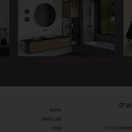
חלוקות אמביה ליין לסידור וארגון מגירות המטבח
יחידו
Blum
וצים
קטלוגים
אתר ההזמנות
 שמתעדכנים על
סניפים