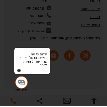
צור קשר:
קטלוגים
אתר ההזמנות
054-5202929
0732-310310
סניפים
0732-310311
השאר פרטים
support@bluran.co.il
רח' המדע 2, ראשון לציון, אזור תעשייה מעוין שורק
שלום 👋 אני
הצ'אטבוט של האתר!
צריך עזרה? התחל
שיחה.