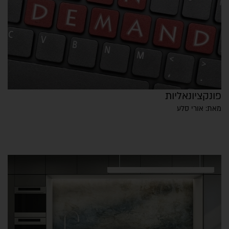
פונקציונאליות
מאת: אורי סלע