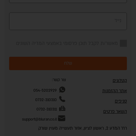
נייד
מאשר/ת לקבל תוכן פרסומי באמצעי המדיה השונים
שלח
צור קשר:
קטלוגים
אתר ההזמנות
054-5202929
0732-310310
סניפים
0732-310311
השאר פרטים
support@bluran.co.il
רח' המדע 2, ראשון לציון, אזור תעשייה מעוין שורק