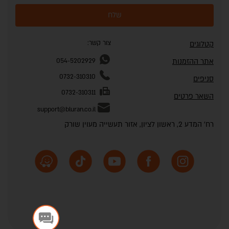
שלח
צור קשר:
קטלוגים
אתר ההזמנות
054-5202929
0732-310310
סניפים
0732-310311
השאר פרטים
support@bluran.co.il
רח' המדע 2, ראשון לציון, אזור תעשייה מעוין שורק
שלום 👋 אני
הצ'אטבוט של האתר!
צריך עזרה? התחל
שיחה.