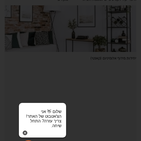
יחידות מידוף אלומיניום (קאנטי)
שלום 👋 אני
הצ'אטבוט של האתר!
צריך עזרה? התחל
שיחה.