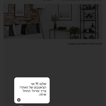
יחידות מידוף אלומיניום (קאנטי)
שלום 👋 אני
הצ'אטבוט של האתר!
צריך עזרה? התחל
שיחה.