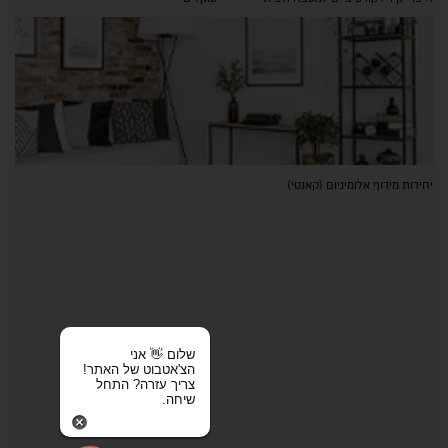
יחידות מידוף אלומיניום (קאנטי)
שלום 👋 אני
הצ'אטבוט של האתר!
צריך עזרה? התחל
שיחה.