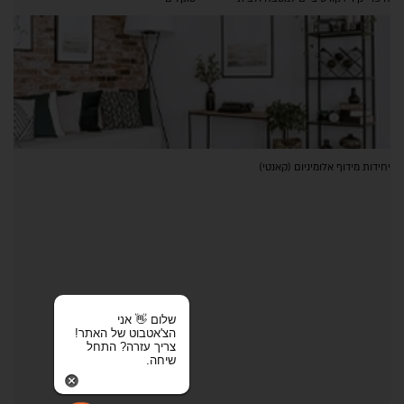
יחידות מידוף אלומיניום (קאנטי)
שלום 👋 אני
הצ'אטבוט של האתר!
צריך עזרה? התחל
שיחה.