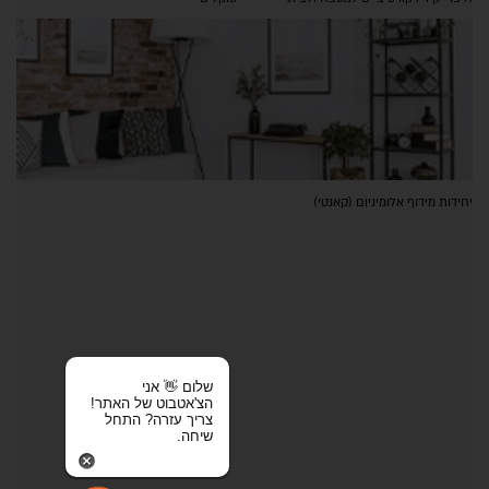
יחידות מידוף אלומיניום (קאנטי)
שלום 👋 אני
הצ'אטבוט של האתר!
צריך עזרה? התחל
שיחה.