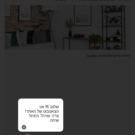
יחידות מידוף אלומיניום (קאנטי)
שלום 👋 אני
הצ'אטבוט של האתר!
צריך עזרה? התחל
שיחה.