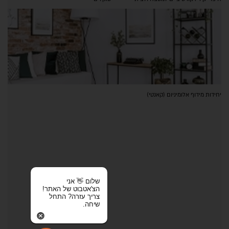
יחידות מידוף אלומיניום (קאנטי)
שלום 👋 אני
הצ'אטבוט של האתר!
צריך עזרה? התחל
שיחה.