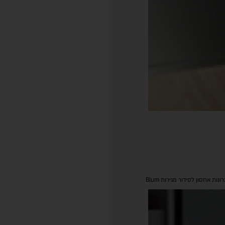
ונות אחסון לסידור מגירות Blum