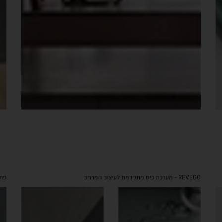
REVEGO - מערכת כיס מתקדמת לעיצוב המרחב
פתר