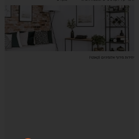
יחידות מידוף אלומיניום (קאנטי)
שלום 👋 אני
הצ'אטבוט של האתר!
צריך עזרה? התחל
שיחה.