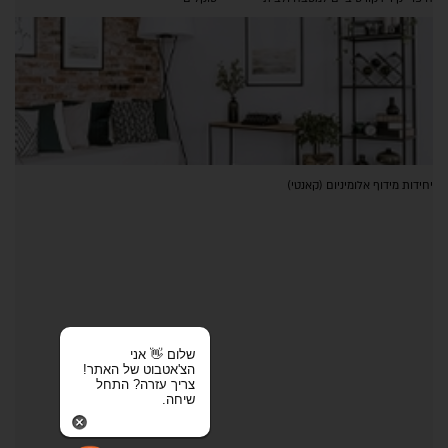
יחידות מידוף אלומיניום (קאנטי)
שלום 👋 אני
הצ'אטבוט של האתר!
צריך עזרה? התחל
שיחה.