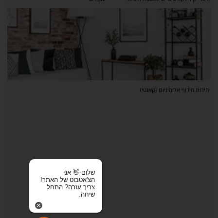
יחידות מידוף אלומיניום (קאנטי)
שלום 👋 אני
הצ'אטבוט של האתר!
צריך עזרה? התחל
שיחה.