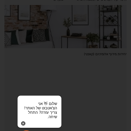
יחידות מידוף אלומיניום (קאנטי)
שלום 👋 אני
הצ'אטבוט של האתר!
צריך עזרה? התחל
שיחה.