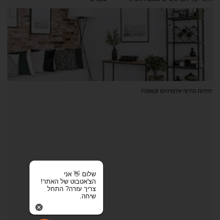
יחידות מידוף אלומיניום (קאנטי)
שלום 👋 אני
הצ'אטבוט של האתר!
צריך עזרה? התחל
שיחה.