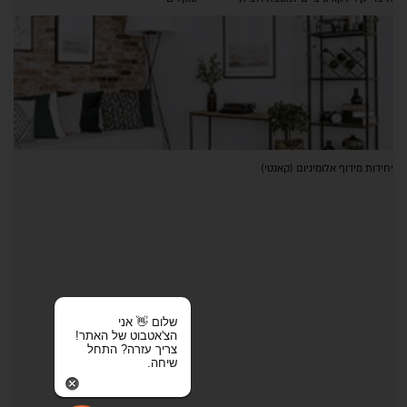
יחידות מידוף אלומיניום (קאנטי)
שלום 👋 אני
הצ'אטבוט של האתר!
צריך עזרה? התחל
שיחה.