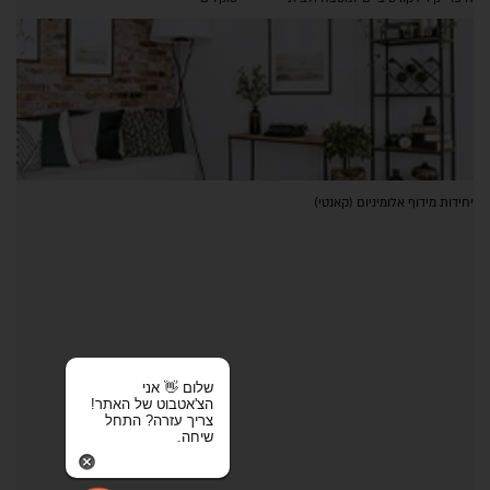
יחידות מידוף אלומיניום (קאנטי)
שלום 👋 אני
הצ'אטבוט של האתר!
צריך עזרה? התחל
שיחה.