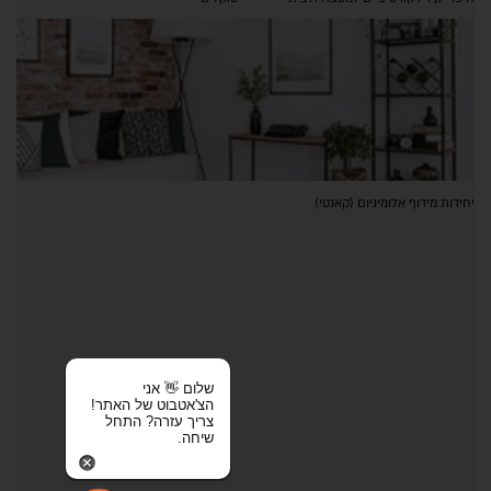
יחידות מידוף אלומיניום (קאנטי)
שלום 👋 אני
הצ'אטבוט של האתר!
צריך עזרה? התחל
שיחה.