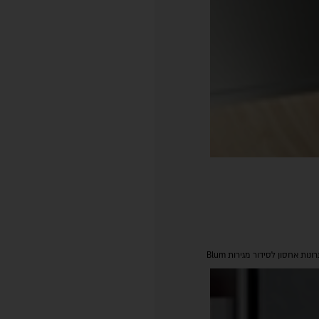
ונות אחסון לסידור מגירות Blum