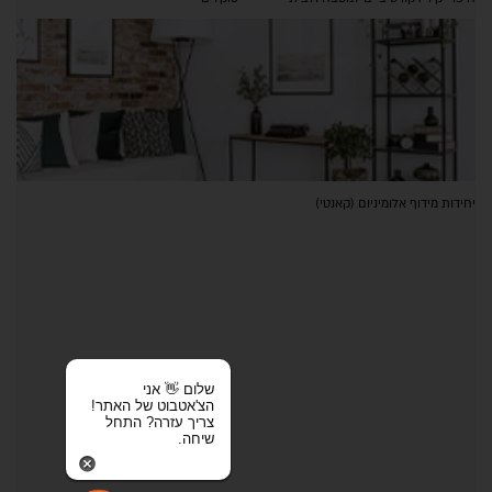
יחידות מידוף אלומיניום (קאנטי)
שלום 👋 אני
הצ'אטבוט של האתר!
צריך עזרה? התחל
שיחה.