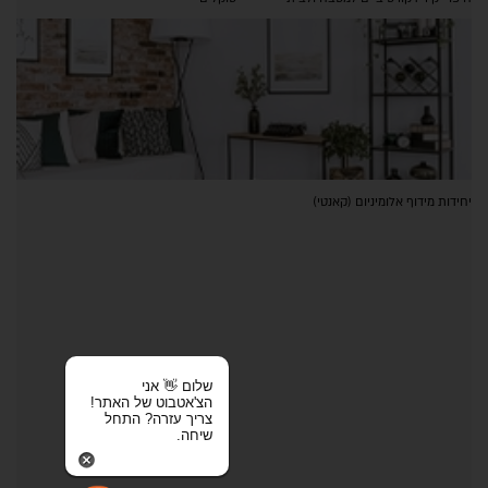
יחידות מידוף אלומיניום (קאנטי)
שלום 👋 אני
הצ'אטבוט של האתר!
צריך עזרה? התחל
שיחה.