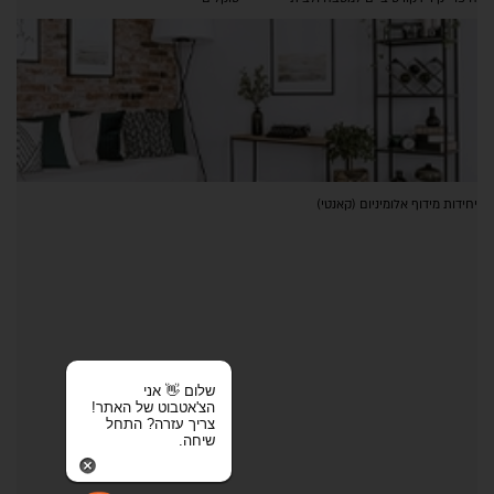
יחידות מידוף אלומיניום (קאנטי)
שלום 👋 אני
הצ'אטבוט של האתר!
צריך עזרה? התחל
שיחה.