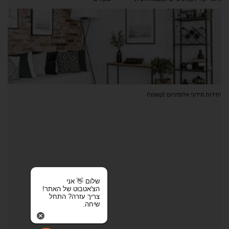
יחידות מידוף אלומיניום (קאנטי)
שלום 👋 אני
הצ'אטבוט של האתר!
צריך עזרה? התחל
שיחה.