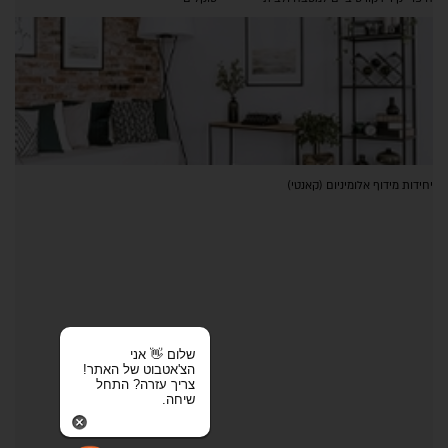
יחידות מידוף אלומיניום (קאנטי)
שלום 👋 אני
הצ'אטבוט של האתר!
צריך עזרה? התחל
שיחה.