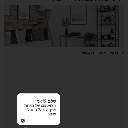
יחידות מידוף אלומיניום (קאנטי)
שלום 👋 אני
הצ'אטבוט של האתר!
צריך עזרה? התחל
שיחה.