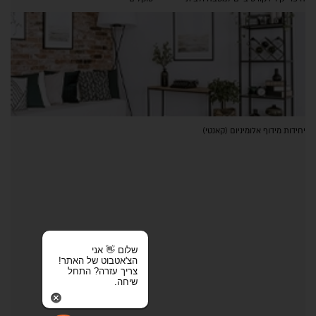
יחידות מידוף אלומיניום (קאנטי)
שלום 👋 אני
הצ'אטבוט של האתר!
צריך עזרה? התחל
שיחה.