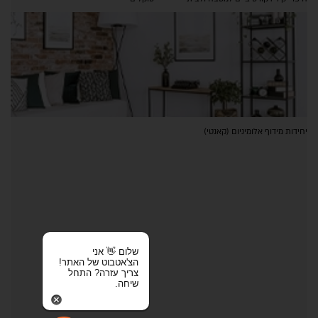
יחידות מידוף אלומיניום (קאנטי)
שלום 👋 אני
הצ'אטבוט של האתר!
צריך עזרה? התחל
שיחה.