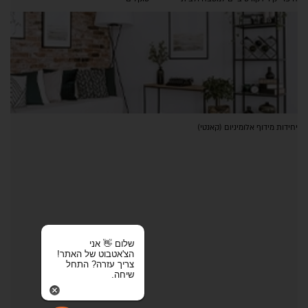
יחידות מידוף אלומיניום (קאנטי)
שלום 👋 אני
הצ'אטבוט של האתר!
צריך עזרה? התחל
שיחה.