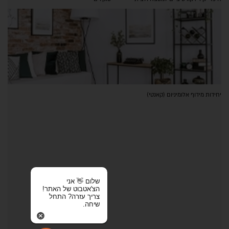
יחידות מידוף אלומיניום (קאנטי)
שלום 👋 אני
הצ'אטבוט של האתר!
צריך עזרה? התחל
שיחה.