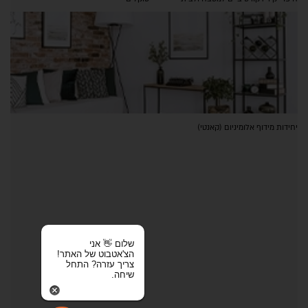
יחידות מידוף אלומיניום (קאנטי)
שלום 👋 אני
הצ'אטבוט של האתר!
צריך עזרה? התחל
שיחה.