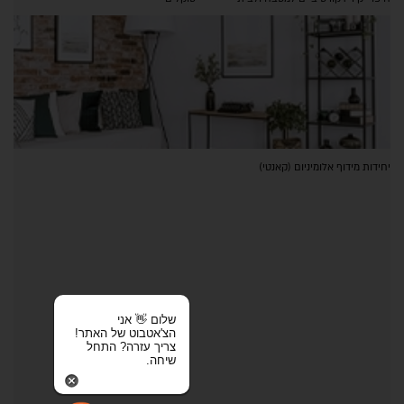
יחידות מידוף אלומיניום (קאנטי)
שלום 👋 אני
הצ'אטבוט של האתר!
צריך עזרה? התחל
שיחה.