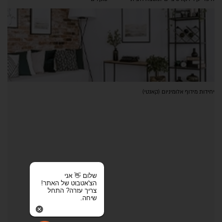
יחידות מידוף אלומיניום (קאנטי)
שלום 👋 אני
הצ'אטבוט של האתר!
צריך עזרה? התחל
שיחה.