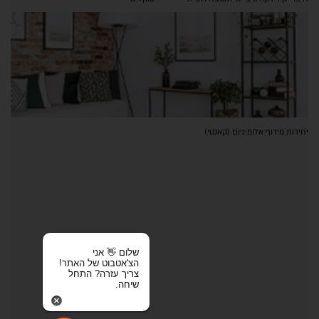
יחידות מידוף אלומיניום (קאנטי)
שלום 👋 אני
הצ'אטבוט של האתר!
צריך עזרה? התחל
שיחה.