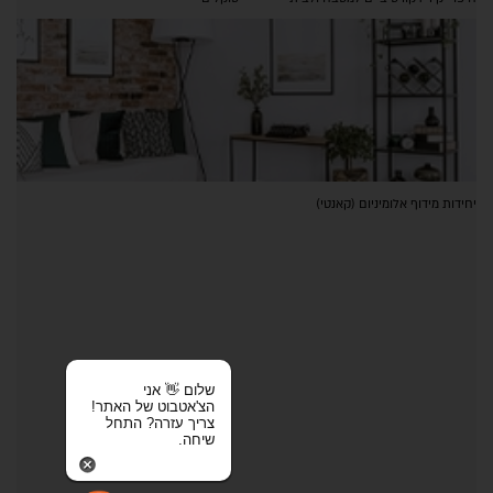
יחידות מידוף אלומיניום (קאנטי)
שלום 👋 אני
הצ'אטבוט של האתר!
צריך עזרה? התחל
שיחה.