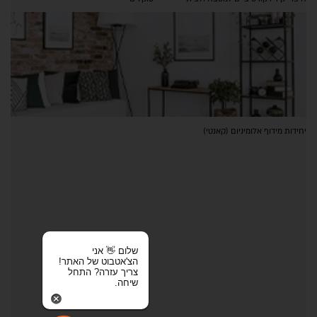
יחידות מידוף אלומיניום (קאנטי)
שלום 👋 אני
הצ'אטבוט של האתר!
צריך עזרה? התחל
שיחה.