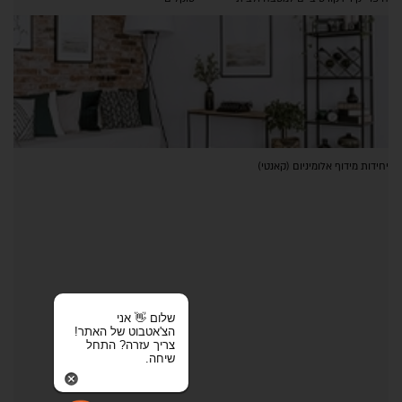
יחידות מידוף אלומיניום (קאנטי)
שלום 👋 אני
הצ'אטבוט של האתר!
צריך עזרה? התחל
שיחה.