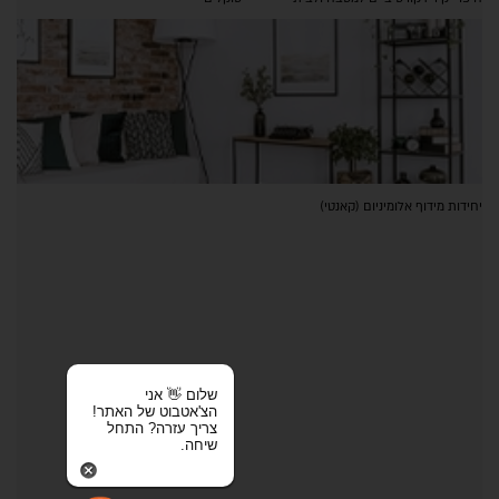
יחידות מידוף אלומיניום (קאנטי)
שלום 👋 אני
הצ'אטבוט של האתר!
צריך עזרה? התחל
שיחה.