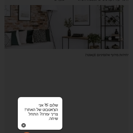
יחידות מידוף אלומיניום (קאנטי)
שלום 👋 אני
הצ'אטבוט של האתר!
צריך עזרה? התחל
שיחה.