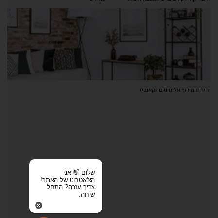
יחידות מידוף אלומיניום (קאנטי)
שלום 👋 אני
הצ'אטבוט של האתר!
צריך עזרה? התחל
שיחה.