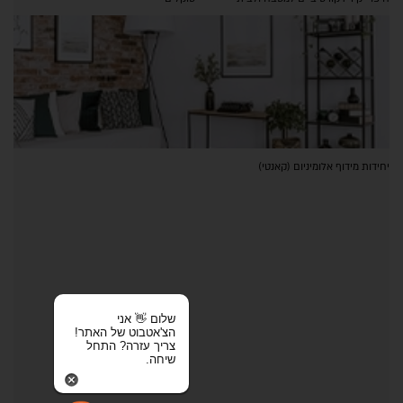
יחידות מידוף אלומיניום (קאנטי)
שלום 👋 אני
הצ'אטבוט של האתר!
צריך עזרה? התחל
שיחה.