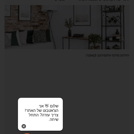
יחידות מידוף אלומיניום (קאנטי)
שלום 👋 אני
הצ'אטבוט של האתר!
צריך עזרה? התחל
שיחה.