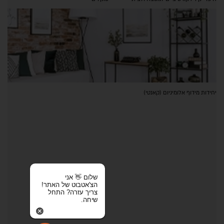
יחידות מידוף אלומיניום (קאנטי)
שלום 👋 אני
הצ'אטבוט של האתר!
צריך עזרה? התחל
שיחה.